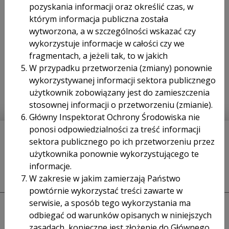
pozyskania informacji oraz określić czas, w
Klauzula informacyjna RODO znajduje się pod adresem:
https://www.gov.pl/web/gios/ochrona-danych-osobowych
którym informacja publiczna została
wytworzona, a w szczególności wskazać czy
Wyrażam zgodę na przetwarzanie moich danych
wykorzystuje informacje w całości czy we
osobowych przez Główny Inspektorat Ochrony
fragmentach, a jeżeli tak, to w jakich
Środowiska w celu udostępnienia danych.
W przypadku przetworzenia (zmiany) ponownie
(wymagane)
wykorzystywanej informacji sektora publicznego
Captcha
*
użytkownik zobowiązany jest do zamieszczenia
Wyślij Formularz
stosownej informacji o przetworzeniu (zmianie).
Główny Inspektorat Ochrony Środowiska nie
ponosi odpowiedzialności za treść informacji
POLITYKA PRYWATNOŚCI
sektora publicznego po ich przetworzeniu przez
użytkownika ponownie wykorzystującego te
REGULAMIN
informacje.
DEKLARACJA DOSTĘPNOŚCI
W zakresie w jakim zamierzają Państwo
powtórnie wykorzystać treści zawarte w
serwisie, a sposób tego wykorzystania ma
odbiegać od warunków opisanych w niniejszych
zasadach, konieczne jest złożenie do Głównego