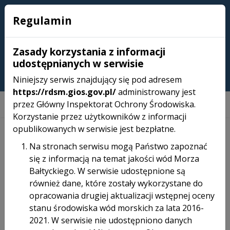
Regulamin
RAMOWA DYREKTYWA W SPRAWIE
Zasady korzystania z informacji
STRATEGII MORSKIEJ
udostępnianych w serwisie
Wybierz swój język
Niniejszy serwis znajdujący się pod adresem
https://rdsm.gios.gov.pl/
administrowany jest
przez Główny Inspektorat Ochrony Środowiska.
Korzystanie przez użytkowników z informacji
opublikowanych w serwisie jest bezpłatne.
BAZA DANYCH - AWIFAUNA
Na stronach serwisu mogą Państwo zapoznać
Baza danych - Awifauna
się z informacją na temat jakości wód Morza
Bałtyckiego. W serwisie udostępnione są
Aby pobrać plik, wypełnij formularz
również dane, które zostały wykorzystane do
opracowania drugiej aktualizacji wstępnej oceny
Adres e-mail (wymagane)
stanu środowiska wód morskich za lata 2016-
2021. W serwisie nie udostępniono danych