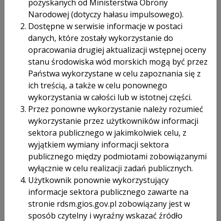
pozyskanych od Ministerstwa Obrony
Nazwa instytucji
Narodowej (dotyczy hałasu impulsowego).
Dostępne w serwisie informacje w postaci
danych, które zostały wykorzystanie do
Instytucja publiczna
opracowania drugiej aktualizacji wstępnej oceny
stanu środowiska wód morskich mogą być przez
Podmiot prywatny
Państwa wykorzystane w celu zapoznania się z
ich treścią, a także w celu ponownego
Osoba fizyczna
wykorzystania w całości lub w istotnej części.
Przez ponowne wykorzystanie należy rozumieć
Wyrażam zgodę na przetwarzanie moich danych osobowych przez
Główny Inspektorat Ochrony Środowiska w celu oceny poprawności
wykorzystanie przez użytkowników informacji
podanych danych (adres: e-mail) umożliwiających pozyskanie informacji
sektora publicznego w jakimkolwiek celu, z
ze strony rdsm.gios.gov.pl.
wyjątkiem wymiany informacji sektora
Administratorem danych osobowych jest Główny Inspektor Ochrony
publicznego między podmiotami zobowiązanymi
Środowiska z siedzibą w Warszawie przy ul. Chmielnej 132/134. Dane
wyłącznie w celu realizacji zadań publicznych.
osobowe będą przetwarzane zgodnie z przepisami ustawy z dnia 10
maja 2018 r. o ochronie danych osobowych. Jestem świadom(a)
Użytkownik ponownie wykorzystujący
przysługującego mi prawa dostępu do treści moich danych, możliwości
informacje sektora publicznego zawarte na
ich poprawiania oraz tego, że moja zgoda może być odwołana w każdym
stronie rdsm.gios.gov.pl zobowiązany jest w
czasie, co skutkować będzie usunięciem moich danych osobowych ze
zbioru danych, w którym dane są przetwarzane.
sposób czytelny i wyraźny wskazać źródło